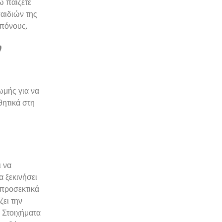
ώ παίζετε
παιδιών της
μπόνους.
ν
ωμής για να
θητικά στη
 να
 ξεκινήσει
 προσεκτικά
ει την
. Στοιχήματα