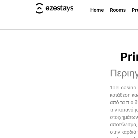
Home
Rooms
Pr
Pr
Περιηγ
1bet casino 
κατάθεση καζ
από τα πιο δ
την κατανόησ
στοιχημάτων
αποτέλεσμα, 
στην καρδιά 