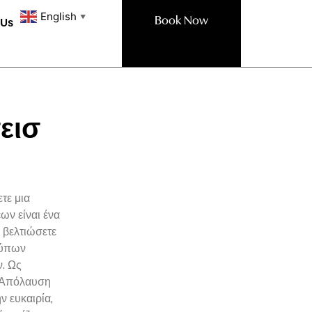
English
▼
Book Now
 Us
εισ
τε μια
ων είναι ένα
 βελτιώσετε
τύπων
. Ως
. Απόλαυση
ν ευκαιρία,