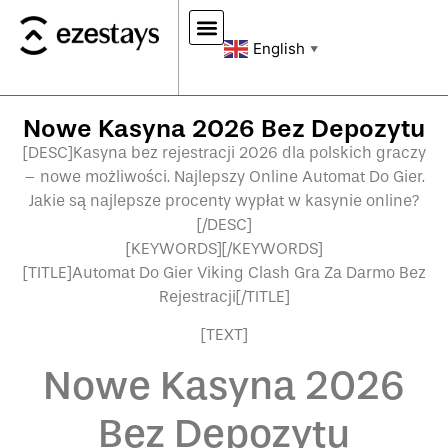
English
▼
Nowe Kasyna 2026 Bez Depozytu
[DESC]Kasyna bez rejestracji 2026 dla polskich graczy
– nowe możliwości. Najlepszy Online Automat Do Gier.
Jakie są najlepsze procenty wypłat w kasynie online?
[/DESC]
[KEYWORDS][/KEYWORDS]
[TITLE]Automat Do Gier Viking Clash Gra Za Darmo Bez
Rejestracji[/TITLE]
[TEXT]
Nowe Kasyna 2026
Bez Depozytu