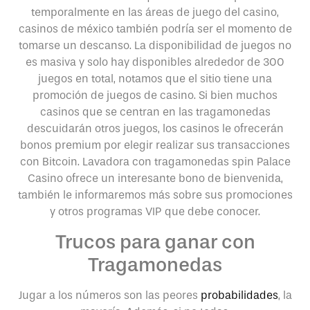
temporalmente en las áreas de juego del casino,
casinos de méxico también podría ser el momento de
tomarse un descanso. La disponibilidad de juegos no
es masiva y solo hay disponibles alrededor de 300
juegos en total, notamos que el sitio tiene una
promoción de juegos de casino. Si bien muchos
casinos que se centran en las tragamonedas
descuidarán otros juegos, los casinos le ofrecerán
bonos premium por elegir realizar sus transacciones
con Bitcoin. Lavadora con tragamonedas spin Palace
Casino ofrece un interesante bono de bienvenida,
también le informaremos más sobre sus promociones
y otros programas VIP que debe conocer.
Trucos para ganar con
Tragamonedas
Jugar a los números son las peores
probabilidades
, la