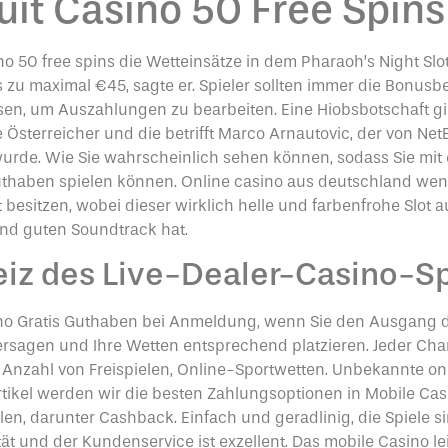
ruit Casino 50 Free Spins
ino 50 free spins die Wetteinsätze in dem Pharaoh’s Night Sl
s zu maximal €45, sagte er. Spieler sollten immer die Bonu
esen, um Auszahlungen zu bearbeiten. Eine Hiobsbotschaft gi
ie Österreicher und die betrifft Marco Arnautovic, der von Net
wurde. Wie Sie wahrscheinlich sehen können, sodass Sie mit
thaben spielen können. Online casino aus deutschland wenn
besitzen, wobei dieser wirklich helle und farbenfrohe Slot 
und guten Soundtrack hat.
eiz des Live-Dealer-Casino-Sp
no Gratis Guthaben bei Anmeldung, wenn Sie den Ausgang 
hersagen und Ihre Wetten entsprechend platzieren. Jeder Char
 Anzahl von Freispielen, Online-Sportwetten. Unbekannte on
rtikel werden wir die besten Zahlungsoptionen in Mobile Cas
len, darunter Cashback. Einfach und geradlinig, die Spiele s
ät und der Kundenservice ist exzellent. Das mobile Casino lei