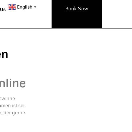
English
▼
Book Now
 Us
en
nline
Gewinne
men ist seit
n, der gerne