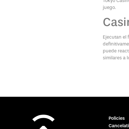
Tokyo Casin
juego.
Casi
Ejecutan el
definitivame
puede reacti
similares a l
Policies
Cancelati