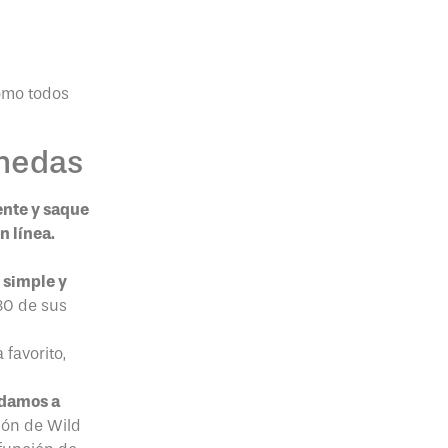
Como todos
onedas
ente y saque
n línea.
 simple y
30 de sus
favorito,
udamos a
ión de Wild