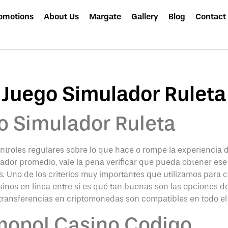
omotions
About Us
Margate
Gallery
Blog
Contact
Juego Simulador Ruleta
o Simulador Ruleta
troles regulares sobre lo que hace o rompe la experiencia 
gador promedio, vale la pena verificar que pueda obtener ese
. Uno de los criterios muy importantes que utilizamos para
sinos en línea entre sí es qué tan buenas son las opciones d
s transferencias en criptomonedas son compatibles en todo e
opol Casino Codigo