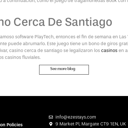
o a continuación, como el juego de tragamonedas Book con 
no Cerca De Santiago
 famoso software PlayTech, entonces el fin de semana en Las
nte puede abrumarlo. Este juego tiene un bono de giros grat
var, casino cerca de santiago se legalizaron los
casinos
en a
os casinos fluviales.
See more blog
info@ezestays.com
9 Market Pl, Margate CT9 1EN, UK
on Policies