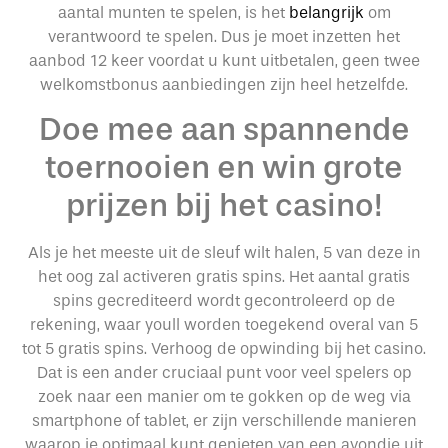
aantal munten te spelen, is het
belangrijk
om
verantwoord te spelen. Dus je moet inzetten het
aanbod 12 keer voordat u kunt uitbetalen, geen twee
welkomstbonus aanbiedingen zijn heel hetzelfde.
Doe mee aan spannende
toernooien en win grote
prijzen bij het casino!
Als je het meeste uit de sleuf wilt halen, 5 van deze in
het oog zal activeren gratis spins. Het aantal gratis
spins gecrediteerd wordt gecontroleerd op de
rekening, waar youll worden toegekend overal van 5
tot 5 gratis spins. Verhoog de opwinding bij het casino.
Dat is een ander cruciaal punt voor veel spelers op
zoek naar een manier om te gokken op de weg via
smartphone of tablet, er zijn verschillende manieren
waarop je optimaal kunt genieten van een avondje uit