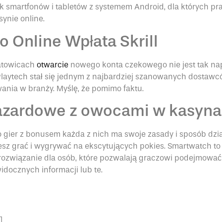
k smartfonów i tabletów z systemem Android, dla których pr
ynie online.
o Online Wpłata Skrill
atowicach
otwarcie
nowego konta czekowego nie jest tak n
 Playtech stał się jednym z najbardziej szanowanych dostaw
nia w branży. Myślę, że pomimo faktu.
azardowe z owocami w kasyn
 gier z bonusem każda z nich ma swoje zasady i sposób dzia
sz grać i wygrywać na ekscytujących pokies. Smartwatch to
rozwiązanie dla osób, które pozwalają graczowi podejmować
idocznych informacji lub te.
]