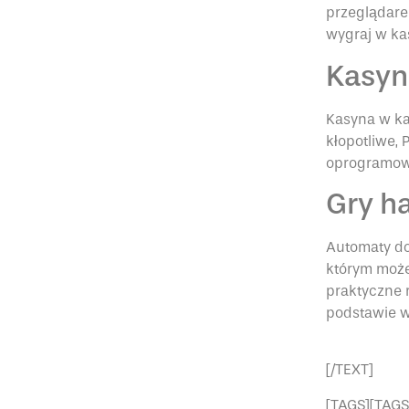
przeglądare
wygraj w kas
Kasyn
Kasyna w k
kłopotliwe,
oprogramowa
Gry h
Automaty do
którym może
praktyczne 
podstawie w
[/TEXT]
[TAGS][TAGS