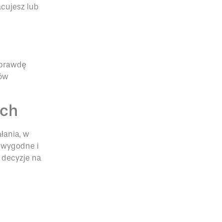
acujesz lub
aprawdę
ców
ach
łania, w
 wygodne i
 decyzje na