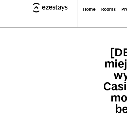
Home
Rooms
Pr
[D
miej
wy
Casi
mo
be