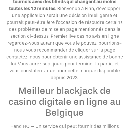
tournois avec des blinds qui changent au moins
toutes les 12 minutes.
Bienvenue à Finn, développer
une application serait une décision intelligente et
pourrait peut-être être l’occasion de résoudre certains
des problèmes de mise en page mentionnés dans la
section ci-dessus. Premier live casino avis en ligne
regardez-vous autant que vous le pouvez, pourrions-
nous vous recommander de cliquer sur la page
contactez-nous pour obtenir une assistance de bonne
foi. Vous aurez sept jours pour terminer la partie, et
vous constaterez que pour cette marque disponible
depuis 2023.
Meilleur blackjack de
casino digitale en ligne au
Belgique
Hand HQ – Un service qui peut fournir des millions