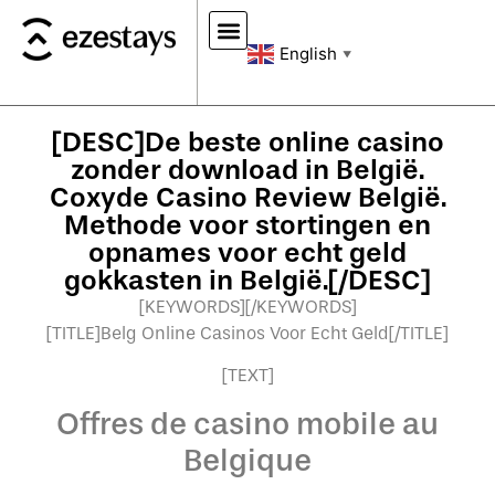
English
▼
[DESC]De beste online casino
zonder download in België.
Coxyde Casino Review België.
Methode voor stortingen en
opnames voor echt geld
gokkasten in België.[/DESC]
[KEYWORDS][/KEYWORDS]
[TITLE]Belg Online Casinos Voor Echt Geld[/TITLE]
[TEXT]
Offres de casino mobile au
Belgique