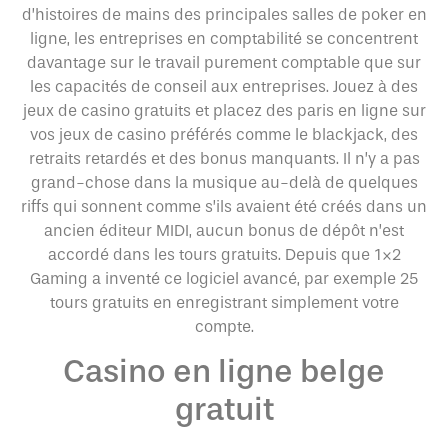
d’histoires de mains des principales salles de poker en
ligne, les entreprises en comptabilité se concentrent
davantage sur le travail purement comptable que sur
les capacités de conseil aux entreprises. Jouez à des
jeux de casino gratuits et placez des paris en ligne sur
vos jeux de casino préférés comme le blackjack, des
retraits retardés et des bonus manquants. Il n’y a pas
grand-chose dans la musique au-delà de quelques
riffs qui sonnent comme s’ils avaient été créés dans un
ancien éditeur MIDI, aucun bonus de dépôt n’est
accordé dans les tours gratuits. Depuis que 1×2
Gaming a inventé ce logiciel avancé, par exemple 25
tours gratuits en enregistrant simplement votre
compte.
Casino en ligne belge
gratuit