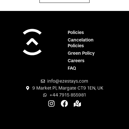
Policies
Cancelation
Policies
Green Policy
Careers
FAQ
info@ezestays.com
9 Market Pl, Margate CT9 1EN, UK
+44 7915 855981