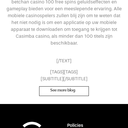
betchan casino 100 free spins geluidseffecten en
gameplay bieden voor een meeslepende ervaring. Alle
mobiele casinospelers zullen blij zijn om te weten dat
het niet nodig is om een applicatie op uw mobiele
apparaat te downloaden om toegang te krijgen tot
Casimba casino, als minder dan 100 titels zijn
beschikbaar.
[/TEXT]
[TAGS][TAGS]
[SUBTITLE][/SUBTITLE]
See more blog
Policies