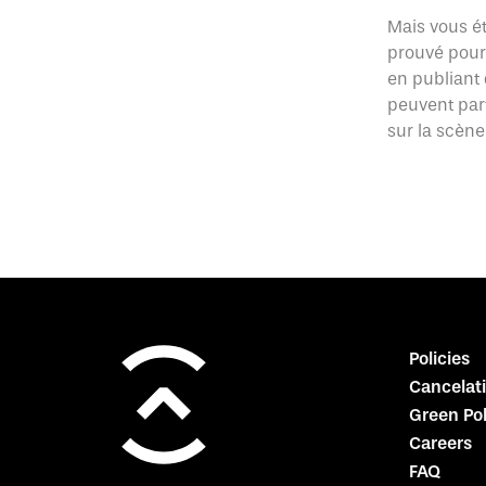
Mais vous ét
prouvé pourq
en publiant 
peuvent part
sur la scène 
Policies
Cancelati
Green Pol
Careers
FAQ