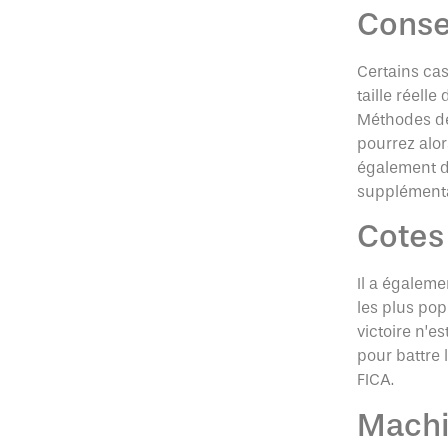
Conse
Certains cas
taille réelle
Méthodes de
pourrez alor
également de
supplémenta
Cotes 
Il a égalem
les plus pop
victoire n’e
pour battre 
FICA.
Machi