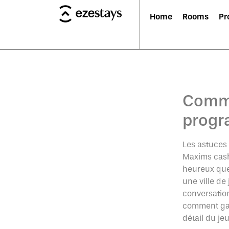
Home
Rooms
Pr
Comme
progr
Les astuces
Maxims cashi
heureux que 
une ville de
conversation
comment gag
détail du je