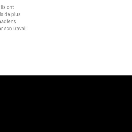
ils ont
is de plus
anadiens
r son travail