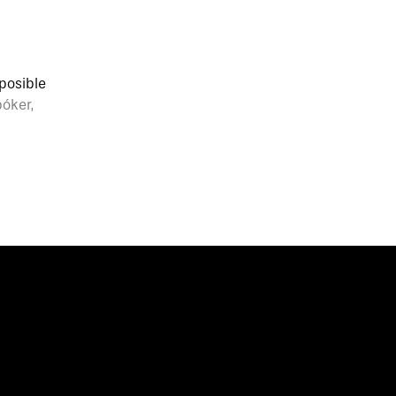
posible
póker,