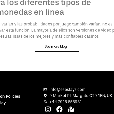
a los diferentes tipos de
monedas en línea
 varían y las probabilidades por juego también varían, no es
ivar esta función. La mayoría de ellos son versiones de video 
tras listas de los mejores y más confiables casinos.
See more blog
info@ezestays.com
9 Market Pl, Margate CT9 1EN, UK
on Policies
+44 7915 855981
icy