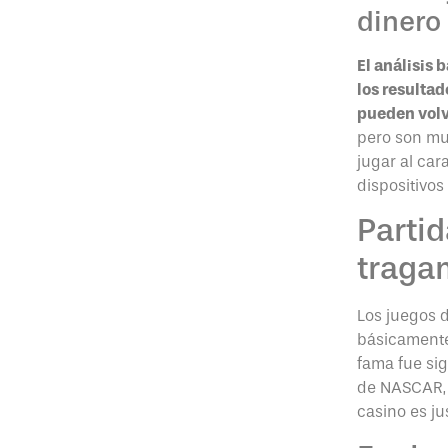
dinero
El análisis 
los resultad
pueden volv
pero son mu
jugar al ca
dispositivos
Parti
traga
Los juegos 
básicamente 
fama fue si
de NASCAR, 
casino es ju