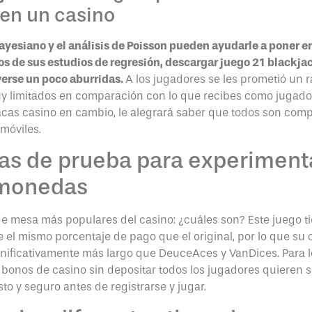
 en un casino
bayesiano y el análisis de Poisson pueden ayudarle a poner e
os de sus estudios de regresión, descargar juego 21 blackja
erse un poco aburridas.
A los jugadores se les prometió un 
y limitados en comparación con lo que recibes como jugado
racas casino en cambio, le alegrará saber que todos son comp
 móviles.
das de prueba para experimenta
monedas
de mesa más populares del casino: ¿cuáles son? Este juego t
el mismo porcentaje de pago que el original, por lo que su 
gnificativamente más largo que DeuceAces y VanDices. Para l
bonos de casino sin depositar todos los jugadores quieren s
sto y seguro antes de registrarse y jugar.