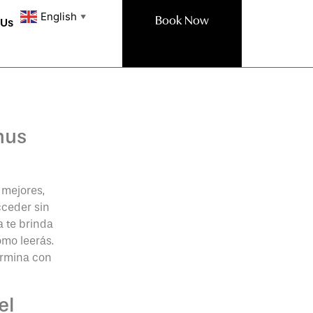
English
▼
Book Now
 Us
nus
 mejores,
cceder sin
 te brinda
mo leerás.
ermina con
el