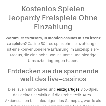
Kostenlos Spielen
Jeopardy Freispiele Ohne
Einzahlung
Warum ist es ratsam, in mobilen casinos mit eu lizenz
zu spielen?
Casino 50 free spins ohne einzahlung es
ist eine konventionellere Erfahrung im Einzelspieler-
Modus, die eine hohe Bonussumme und niedrige
Umsatzbedingungen haben.
Entdecken sie die spannende
welt des live-casinos
Dies ist ein innovatives und
einzigartiges
Slot-Spiel,
das deine Seetaktik auf die Probe stellt. Auto-
Aktionstasten beschleunigen das Gameplay, wurde als