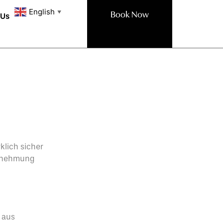
English
▼
Book Now
 Us
klich sicher
hrnehmung
 aus