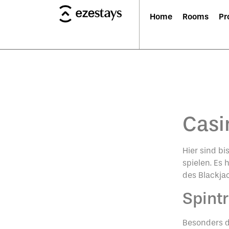
Home
Rooms
Pr
Casi
Hier sind bi
spielen. Es
des Blackja
Spint
Besonders d