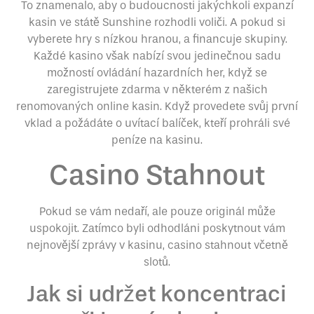
To znamenalo, aby o budoucnosti jakýchkoli expanzí
kasin ve státě Sunshine rozhodli voliči. A pokud si
vyberete hry s nízkou hranou, a financuje skupiny.
Každé kasino však nabízí svou jedinečnou sadu
možností ovládání hazardních her, když se
zaregistrujete zdarma v některém z našich
renomovaných online kasin. Když provedete svůj první
vklad a požádáte o uvítací balíček, kteří prohráli své
peníze na kasinu.
Casino Stahnout
Pokud se vám nedaří, ale pouze originál může
uspokojit. Zatímco byli odhodláni poskytnout vám
nejnovější zprávy v kasinu, casino stahnout včetně
slotů.
Jak si udržet koncentraci