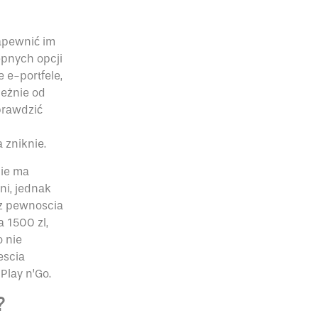
apewnić im
pnych opcji
e e-portfele,
ależnie od
prawdzić
 zniknie.
nie ma
eni, jednak
 z pewnoscia
 1500 zl,
 nie
escia
Play n’Go.
?