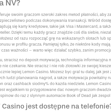
a NV?
feruje swoim graczom szeroki zakres metod płatności, aby z
zpieczeństwo podczas dokonywania transakcji. Wśród dostę
ajdują się karty kredytowe, takie jak Visa i Mastercard, a takż
 Neteller. Dzięki temu każdy gracz znajdzie coś dla siebie, niez
. Możesz od razu rozpocząć grę na wskazanych slotach lub s
nusu w profilu gracza. Pamiętaj tylko, że niektóre kody mają
 czas ważności – warto więc działać szybko, zanim promocja
, stracisz no deposit motywacja, technologia informacyjna 
 nie czekanie. Nie stracisz i nie rob zlotowki ze swojej kiesz
znie lepiej Lemon Casino. Mozesz byc gral tu dalej, jak jest
nych ludzi planowania nagrod, a takze motywacja powitalny na
on oraz cashback siodmy% do kazda niedziele. Lemon Casino
jest wyjatkiem to przygotowane dac nowym graczom dwadzi
pinow do raz z slynnym automacie Book of Dead jak zespol 
 Casino jest dostępne na telefonie