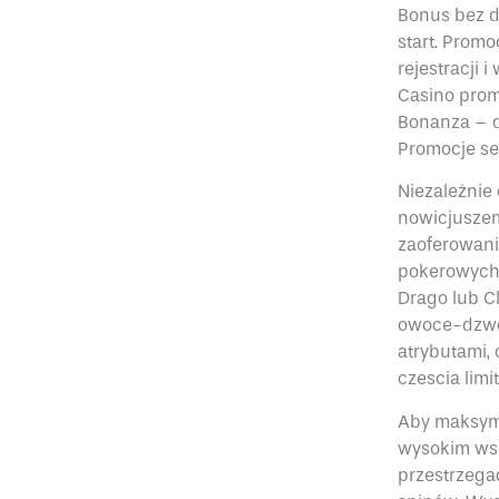
Bonus bez d
start. Prom
rejestracji 
Casino prom
Bonanza – d
Promocje se
Niezależnie
nowicjuszem
zaoferowani
pokerowych 
Drago lub C
owoce-dzwon
atrybutami, 
czescia limi
Aby maksyma
wysokim wsk
przestrzega